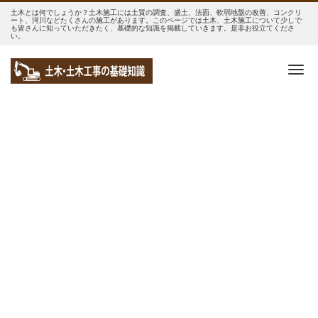
土木とは何でしょうか？土木施工には土質の調査、盛土、法面、軟弱地盤の改善、コンクリ
ート、河川などたくさんの施工があります。このページでは土木、土木施工について少しで
も皆さんに知っていただきたく、基礎的な知識を掲載していきます。是非お役立てくださ
い。
Me