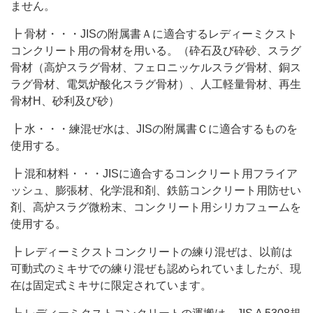
ません。
┣ 骨材・・・JISの附属書Ａに適合するレディーミクスト
コンクリート用の骨材を用いる。（砕石及び砕砂、スラグ
骨材（高炉スラグ骨材、フェロニッケルスラグ骨材、銅ス
ラグ骨材、電気炉酸化スラグ骨材）、人工軽量骨材、再生
骨材H、砂利及び砂）
┣ 水・・・練混ぜ水は、JISの附属書Ｃに適合するものを
使用する。
┣ 混和材料・・・JISに適合するコンクリート用フライア
ッシュ、膨張材、化学混和剤、鉄筋コンクリート用防せい
剤、高炉スラグ微粉末、コンクリート用シリカフュームを
使用する。
┣ レディーミクストコンクリートの練り混ぜは、以前は
可動式のミキサでの練り混ぜも認められていましたが、現
在は固定式ミキサに限定されています。