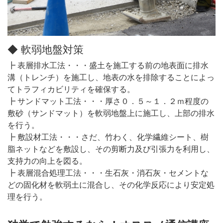
◆ 軟弱地盤対策
┣ 表層排水工法・・・盛土を施工する前の地表面に排水
溝（トレンチ）を施工し、地表の水を排除することによっ
てトラフィカビリティを確保する。
┣ サンドマット工法・・・厚さ０．５～１．２ｍ程度の
敷砂（サンドマット）を軟弱地盤上に施工し、上部の排水
を行う。
┣ 敷設材工法・・・さだ、竹わく、化学繊維シート、樹
脂ネットなどを敷設し、その剪断力及び引張力を利用し、
支持力の向上を図る。
┣ 表層混合処理工法・・・生石灰・消石灰・セメントな
どの固化材を軟弱土に混合し、その化学反応により安定処
理を行う。