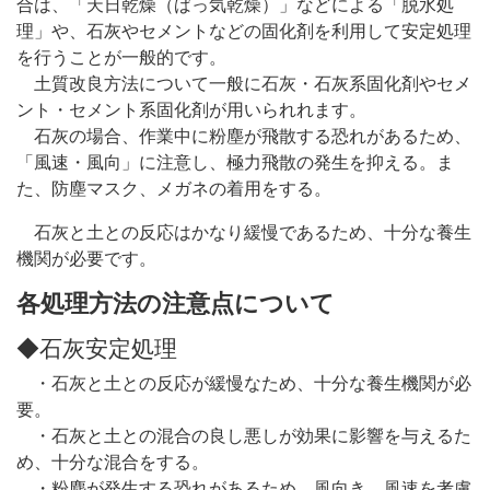
合は、「天日乾燥（ばっ気乾燥）」などによる「脱水処
理」や、石灰やセメントなどの固化剤を利用して安定処理
を行うことが一般的です。
土質改良方法について一般に石灰・石灰系固化剤やセメ
ント・セメント系固化剤が用いられれます。
石灰の場合、作業中に粉塵が飛散する恐れがあるため、
「風速・風向」に注意し、極力飛散の発生を抑える。ま
た、防塵マスク、メガネの着用をする。
石灰と土との反応はかなり緩慢であるため、十分な養生
機関が必要です。
各処理方法の注意点について
◆石灰安定処理
・石灰と土との反応が緩慢なため、十分な養生機関が必
要。
・石灰と土との混合の良し悪しが効果に影響を与えるた
め、十分な混合をする。
・粉塵が発生する恐れがあるため、風向き、風速を考慮