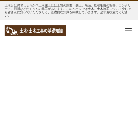
土木とは何でしょうか？土木施工には土質の調査、盛土、法面、軟弱地盤の改善、コンクリ
ート、河川などたくさんの施工があります。このページでは土木、土木施工について少しで
も皆さんに知っていただきたく、基礎的な知識を掲載していきます。是非お役立てくださ
い。
Me