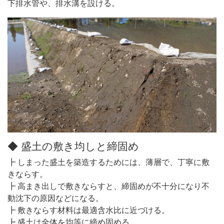
下排水管や、排水溝を設ける。
◆ 盛土の敷き均しと締固め
┣ しまった盛土を築造するためには、薄層で、丁寧に敷
きならす。
┣ 高まき出しで敷きならすと、締固めが不十分になり不
動沈下の原因などになる。
┣ 敷きならす材料は最適含水比に近づける。
┣ 盛土は全体を均等に締め固める。