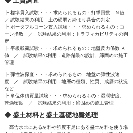
◆ 土質調査
┣ 標準貫入試験・・・求められるもの：打撃回数 Ｎ値
／ 試験結果の利用：土の硬弱と締まり具合の判定
┣ ポータブルコーン貫入試験・・・求められるもの：コ
ーン指数 ／ 試験結果の利用：トラフィカビリティの判
定
┣ 平板載荷試験・・・求められるもの：地盤反力係数 Ｋ
値 ／ 試験結果の利用：道路舗装の設計、締固めの施工
管理
┣ 弾性波探査・・・求められるもの：地盤の弾性波速
度 ／ 試験結果の利用：地層の種類、性質、成層の状況
など
┣ 単位体積質量試験・・・求められるもの：湿潤密度、
乾燥密度 ／ 試験結果の利用：締固めの施工管理
◆ 盛土材料と盛土基礎地盤処理
高含水比にある材料や強度不足にある盛土材料を使う場