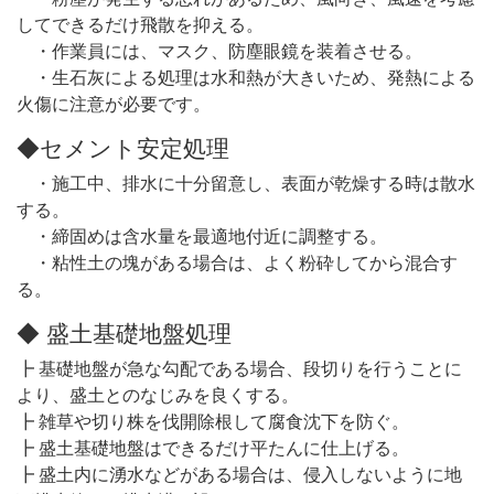
してできるだけ飛散を抑える。
・作業員には、マスク、防塵眼鏡を装着させる。
・生石灰による処理は水和熱が大きいため、発熱による
火傷に注意が必要です。
◆セメント安定処理
・施工中、排水に十分留意し、表面が乾燥する時は散水
する。
・締固めは含水量を最適地付近に調整する。
・粘性土の塊がある場合は、よく粉砕してから混合す
る。
◆ 盛土基礎地盤処理
┣ 基礎地盤が急な勾配である場合、段切りを行うことに
より、盛土とのなじみを良くする。
┣ 雑草や切り株を伐開除根して腐食沈下を防ぐ。
┣ 盛土基礎地盤はできるだけ平たんに仕上げる。
┣ 盛土内に湧水などがある場合は、侵入しないように地